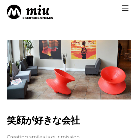
Skip
Me
to
content
笑顔が好きな会社
Creating smiles is our mission.